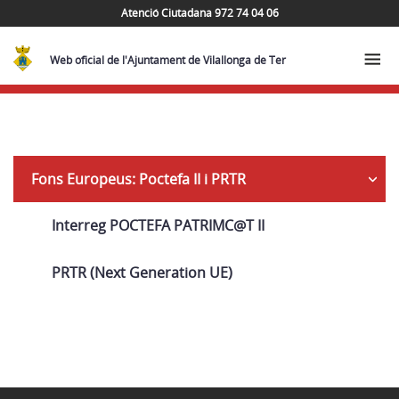
Atenció Ciutadana 972 74 04 06
Web oficial de l'Ajuntament de Vilallonga de Ter
Navega
Fons Europeus: Poctefa II i PRTR
Interreg POCTEFA PATRIMC@T II
PRTR (Next Generation UE)