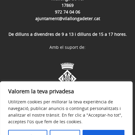
17869
972 74 04 06
ajuntament@vilallongadeter.cat
De dilluns a divendres de 9 a 13 i dilluns de 15 a 17 hores.
Amb el suport de:
Valorem la teva privadesa
Utilitzem cookies per millorar la teva experiència de
navegació, publicar anuncis o contingut personalitzats i
analitzar el nostre trànsit. En fer clic a "Acceptar-ho tot",
acceptes l'ús que fem de les cookies.
Avís legal
Política de privacitat
Accessibilitat
© 2026
Web oficial de l'Ajuntament de Vilallonga de Ter