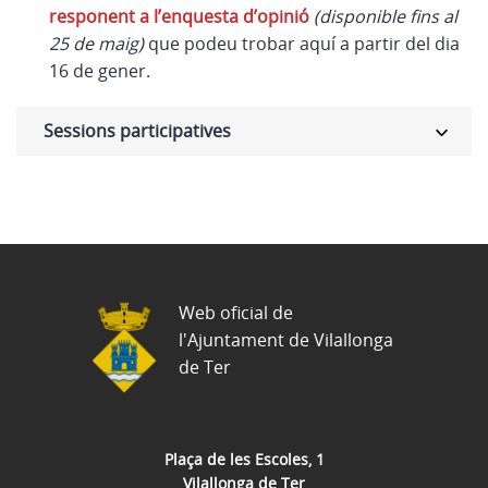
responent a l’enquesta d’opinió
(disponible fins al
25 de maig)
que podeu trobar aquí a partir del dia
16 de gener.
Sessions participatives
Web oficial de
l'Ajuntament de Vilallonga
de Ter
Plaça de les Escoles, 1
Vilallonga de Ter