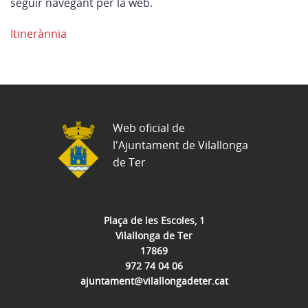
seguir navegant per la web.
Itinerànnia
Web oficial de
l'Ajuntament de Vilallonga
de Ter
Plaça de les Escoles, 1
Vilallonga de Ter
17869
972 74 04 06
ajuntament@vilallongadeter.cat