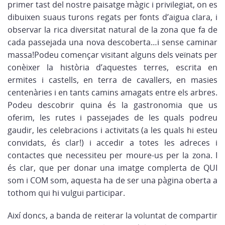
primer tast del nostre paisatge màgic i privilegiat, on es
dibuixen suaus turons regats per fonts d’aigua clara, i
observar la rica diversitat natural de la zona que fa de
cada passejada una nova descoberta…i sense caminar
massa!Podeu començar visitant alguns dels veïnats per
conèixer la història d’aquestes terres, escrita en
ermites i castells, en terra de cavallers, en masies
centenàries i en tants camins amagats entre els arbres.
Podeu descobrir quina és la gastronomia que us
oferim, les rutes i passejades de les quals podreu
gaudir, les celebracions i activitats (a les quals hi esteu
convidats, és clar!) i accedir a totes les adreces i
contactes que necessiteu per moure-us per la zona. I
és clar, que per donar una imatge complerta de QUI
som i COM som, aquesta ha de ser una pàgina oberta a
tothom qui hi vulgui participar.
Així doncs, a banda de reiterar la voluntat de compartir