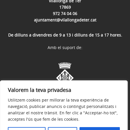
Vilallonga de Ter
17869
972 74 04 06
ajuntament@vilallongadeter.cat
De dilluns a divendres de 9 a 13 i dilluns de 15 a 17 hores.
Amb el suport de:
Valorem la teva privadesa
Utilitzem cookies per millorar la teva experiència de
navegació, publicar anuncis o contingut personalitzats i
analitzar el nostre trànsit. En fer clic a "Acceptar-ho tot",
acceptes l'ús que fem de les cookies.
Avís legal
Política de privacitat
Accessibilitat
© 2026
Web oficial de l'Ajuntament de Vilallonga de Ter