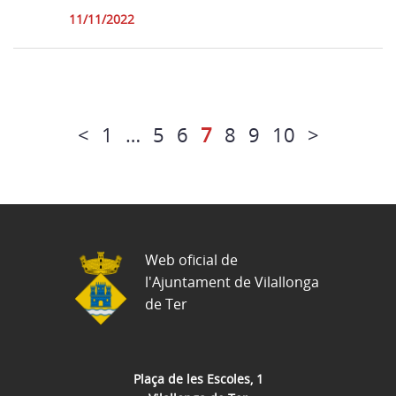
11/11/2022
<
1
…
5
6
7
8
9
10
>
Web oficial de
l'Ajuntament de Vilallonga
de Ter
Plaça de les Escoles, 1