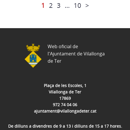
1
2
3
…
10
>
Web oficial de
l'Ajuntament de Vilallonga
de Ter
Plaça de les Escoles, 1
Vilallonga de Ter
17869
972 74 04 06
ajuntament@vilallongadeter.cat
De dilluns a divendres de 9 a 13 i dilluns de 15 a 17 hores.